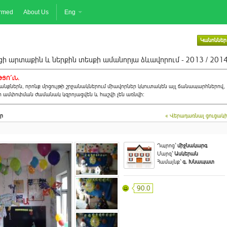
ormed
About Us
Eng
Կանոններ
ի արտաքին և ներքին տեսքի ամանորյա ձևավորում - 2013 / 201
ՅՈ´ւՆ.
նքներն, որոնք մրցույթի շրջանակներում միավորներ կկուտակեն այլ ճանապարհներով,
ի ամփոփման ժամանակ կզրոյացվեն և հաշվի չեն առնվի:
ր
« Վերադառնալ ցուցակ
Դպրոց`
միջնակարգ
Մարզ`
Ասկերան
Համայնք`
գ. Խնապատ
90.0