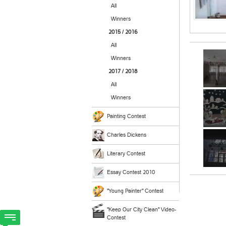
All
Winners
2015 / 2016
All
Winners
2017 / 2018
All
Winners
Painting Contest
Charles Dickens
Literary Contest
Essay Contest 2010
"Young Painter" Contest
"Keep Our City Clean" Video-
Contest