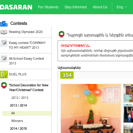
For Students
Stay Informed
About Us
Eng
Contests
Reading Olympiad 2020
Դպրոցի արտաքին և ներքին տեսք
Essay contest "COMPANY
ՈՒՇԱԴՐՈՒԹՅՈ´ւՆ.
TO MY HEART" 2013
Այն աշխատանքներն, որոնք մրցույթի շրջանակ
արդյուքների ամփոփման ժամանակ կզրոյացվեն 
All-School Essay Contest
2013
Աշխատանքներ
154
DUEL PLUS
"School Decoration for New
Year/Christmas" Contest
2012 / 2013
2013 / 2014
All
Winners
2014 / 2015