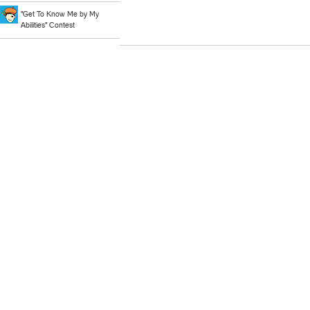
"Get To Know Me by My
Abilities" Contest