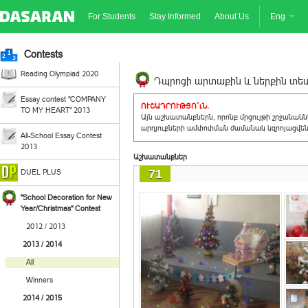
For Students
Stay Informed
About Us
Eng
Contests
Reading Olympiad 2020
Դպրոցի արտաքին և ներքին տեսք
Essay contest "COMPANY
ՈՒՇԱԴՐՈՒԹՅՈ´ւՆ.
TO MY HEART" 2013
Այն աշխատանքներն, որոնք մրցույթի շրջանակ
արդյուքների ամփոփման ժամանակ կզրոյացվեն 
All-School Essay Contest
2013
Աշխատանքներ
71
DUEL PLUS
"School Decoration for New
Year/Christmas" Contest
2012 / 2013
2013 / 2014
All
Winners
2014 / 2015