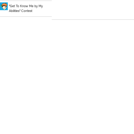
"Get To Know Me by My
Abilities" Contest