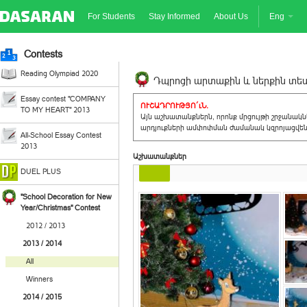
For Students
Stay Informed
About Us
Eng
Contests
Reading Olympiad 2020
Դպրոցի արտաքին և ներքին տեսք
Essay contest "COMPANY
ՈՒՇԱԴՐՈՒԹՅՈ´ւՆ.
TO MY HEART" 2013
Այն աշխատանքներն, որոնք մրցույթի շրջանակ
արդյուքների ամփոփման ժամանակ կզրոյացվեն 
All-School Essay Contest
2013
Աշխատանքներ
DUEL PLUS
"School Decoration for New
Year/Christmas" Contest
2012 / 2013
2013 / 2014
All
Winners
2014 / 2015