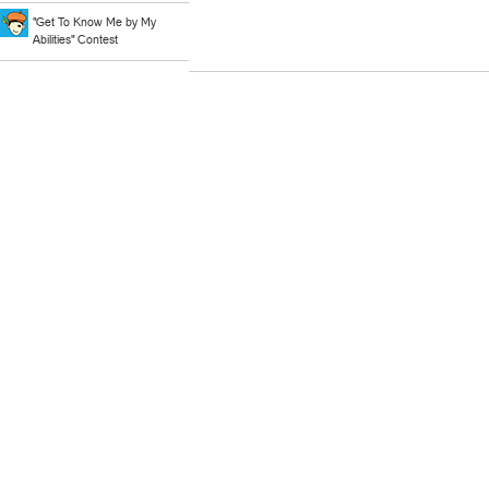
"Get To Know Me by My
Abilities" Contest