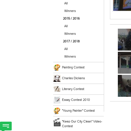
All
Winners
2015 / 2016
All
Winners
2017 / 2018
All
Winners
Painting Contest
Charles Dickens
Literary Contest
Essay Contest 2010
"Young Painter" Contest
"Keep Our City Clean" Video-
Contest