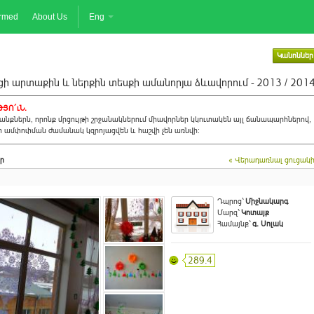
ormed
About Us
Eng
Կանոններ
ի արտաքին և ներքին տեսքի ամանորյա ձևավորում - 2013 / 201
ՅՈ´ւՆ.
նքներն, որոնք մրցույթի շրջանակներում միավորներ կկուտակեն այլ ճանապարհներով,
ի ամփոփման ժամանակ կզրոյացվեն և հաշվի չեն առնվի:
ր
« Վերադառնալ ցուցակ
Դպրոց`
Միջնակարգ
Մարզ`
Կոտայք
Համայնք`
գ. Սոլակ
289.4