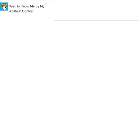
"Get To Know Me by My
Abilities" Contest