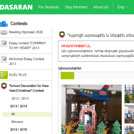
For Students
Stay Informed
About Us
Eng
Contests
Reading Olympiad 2020
Դպրոցի արտաքին և ներքին տեսք
Essay contest "COMPANY
ՈՒՇԱԴՐՈՒԹՅՈ´ւՆ.
TO MY HEART" 2013
Այն աշխատանքներն, որոնք մրցույթի շրջանակ
արդյուքների ամփոփման ժամանակ կզրոյացվեն 
All-School Essay Contest
2013
Աշխատանքներ
DUEL PLUS
"School Decoration for New
Year/Christmas" Contest
2012 / 2013
2013 / 2014
All
Winners
2014 / 2015