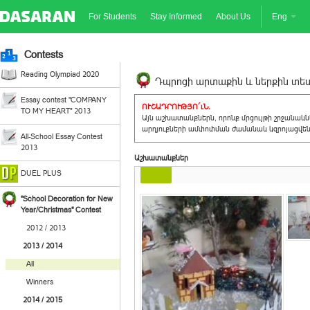
For Students
Stay Informed
About Us
Eng
Contests
Reading Olympiad 2020
Դպրոցի արտաքին և ներքին տեսք
Essay contest "COMPANY
ՈՒՇԱԴՐՈՒԹՅՈ´ւՆ.
TO MY HEART" 2013
Այն աշխատանքներն, որոնք մրցույթի շրջանակ
արդյուքների ամփոփման ժամանակ կզրոյացվեն 
All-School Essay Contest
2013
Աշխատանքներ
DUEL PLUS
"School Decoration for New
Year/Christmas" Contest
2012 / 2013
2013 / 2014
All
Winners
2014 / 2015