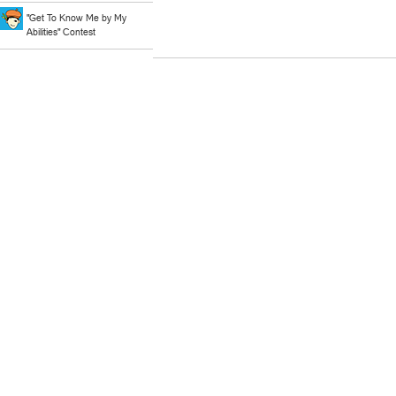
"Get To Know Me by My
Abilities" Contest