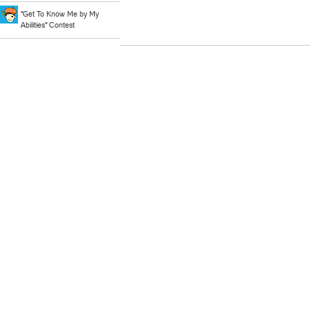
"Get To Know Me by My
Abilities" Contest