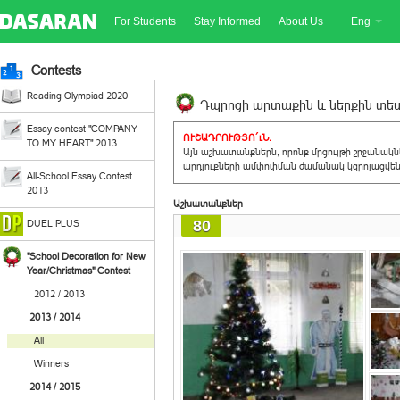
For Students
Stay Informed
About Us
Eng
Contests
Reading Olympiad 2020
Դպրոցի արտաքին և ներքին տեսք
Essay contest "COMPANY
ՈՒՇԱԴՐՈՒԹՅՈ´ւՆ.
TO MY HEART" 2013
Այն աշխատանքներն, որոնք մրցույթի շրջանակ
արդյուքների ամփոփման ժամանակ կզրոյացվեն 
All-School Essay Contest
2013
Աշխատանքներ
80
DUEL PLUS
"School Decoration for New
Year/Christmas" Contest
2012 / 2013
2013 / 2014
All
Winners
2014 / 2015