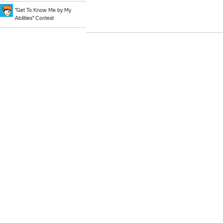
"Get To Know Me by My
Abilities" Contest