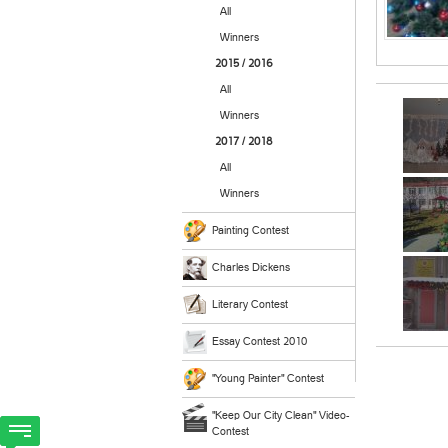
All
Winners
2015 / 2016
All
Winners
2017 / 2018
All
Winners
Painting Contest
Charles Dickens
Literary Contest
Essay Contest 2010
"Young Painter" Contest
"Keep Our City Clean" Video-
Contest