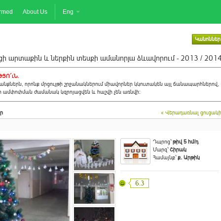
ormed
About Us
Eng
Կանոններ
ի արտաքին և ներքին տեսքի ամանորյա ձևավորում - 2013 / 201
ՅՈ´ւՆ.
նքներն, որոնք մրցույթի շրջանակներում միավորներ կկուտակեն այլ ճանապարհներով,
ի ամփոփման ժամանակ կզրոյացվեն և հաշվի չեն առնվի:
ր
« Վերադառնալ ցուցակ
Դպրոց`
թիվ 5 հմ/դ
Մարզ`
Շիրակ
Համայնք`
ք. Արթիկ
6.3