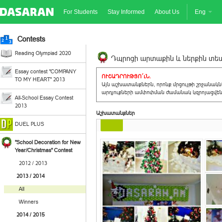
For Students
Stay Informed
About Us
Eng
Contests
Reading Olympiad 2020
Դպրոցի արտաքին և ներքին տեսք
Essay contest "COMPANY
ՈՒՇԱԴՐՈՒԹՅՈ´ւՆ.
TO MY HEART" 2013
Այն աշխատանքներն, որոնք մրցույթի շրջանակ
արդյուքների ամփոփման ժամանակ կզրոյացվեն 
All-School Essay Contest
2013
Աշխատանքներ
DUEL PLUS
"School Decoration for New
Year/Christmas" Contest
2012 / 2013
2013 / 2014
All
Winners
2014 / 2015