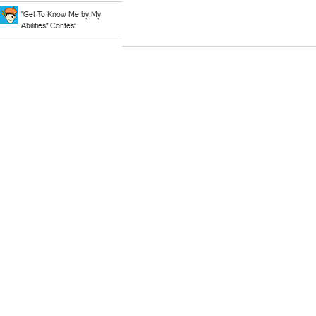
"Get To Know Me by My
Abilities" Contest