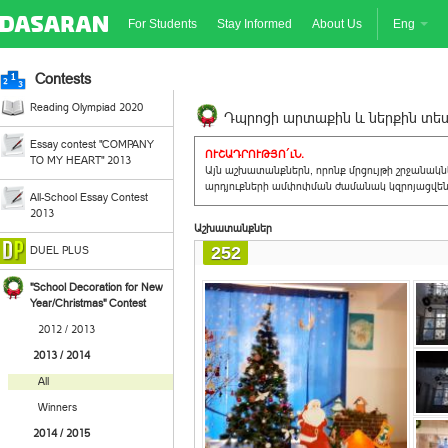
For Students
Stay Informed
About Us
Eng
Contests
Reading Olympiad 2020
Դպրոցի արտաքին և ներքին տեսք
Essay contest "COMPANY
ՈՒՇԱԴՐՈՒԹՅՈ´ւՆ.
TO MY HEART" 2013
Այն աշխատանքներն, որոնք մրցույթի շրջանակ
արդյուքների ամփոփման ժամանակ կզրոյացվեն 
All-School Essay Contest
2013
Աշխատանքներ
252
DUEL PLUS
"School Decoration for New
Year/Christmas" Contest
2012 / 2013
2013 / 2014
All
Winners
2014 / 2015