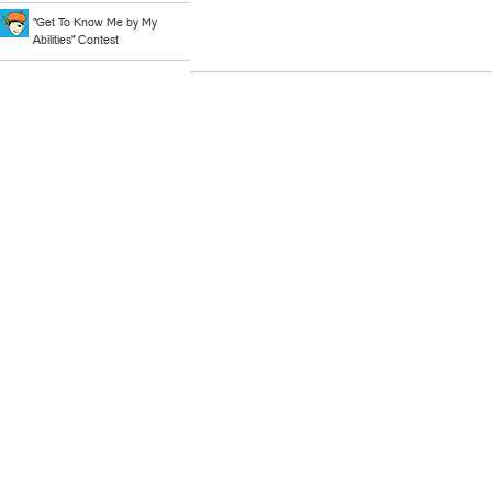
"Get To Know Me by My
Abilities" Contest