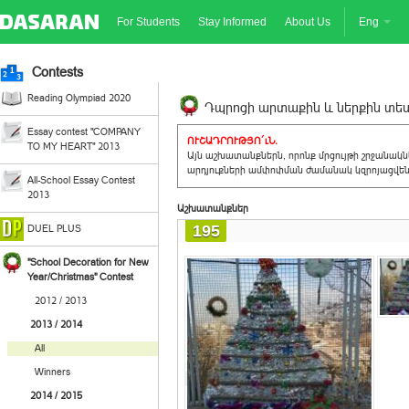
For Students
Stay Informed
About Us
Eng
Contests
Reading Olympiad 2020
Դպրոցի արտաքին և ներքին տեսք
Essay contest "COMPANY
ՈՒՇԱԴՐՈՒԹՅՈ´ւՆ.
TO MY HEART" 2013
Այն աշխատանքներն, որոնք մրցույթի շրջանակ
արդյուքների ամփոփման ժամանակ կզրոյացվեն 
All-School Essay Contest
2013
Աշխատանքներ
195
DUEL PLUS
"School Decoration for New
Year/Christmas" Contest
2012 / 2013
2013 / 2014
All
Winners
2014 / 2015