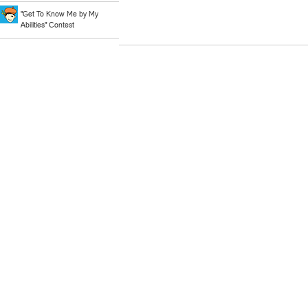
"Get To Know Me by My
Abilities" Contest