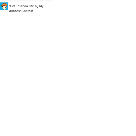
"Get To Know Me by My
Abilities" Contest