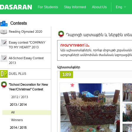
For Students
Stay Informed
About Us
Eng
Contests
Reading Olympiad 2020
Դպրոցի արտաքին և ներքին տեսք
Essay contest "COMPANY
ՈՒՇԱԴՐՈՒԹՅՈ´ւՆ.
TO MY HEART" 2013
Այն աշխատանքներն, որոնք մրցույթի շրջանակ
արդյուքների ամփոփման ժամանակ կզրոյացվեն 
All-School Essay Contest
2013
Աշխատանքներ
189
DUEL PLUS
"School Decoration for New
Year/Christmas" Contest
2012 / 2013
2013 / 2014
All
Winners
2014 / 2015