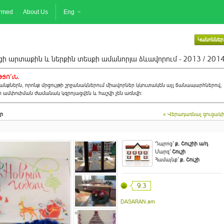
ormed
About Us
Eng
Կանոններ
ի արտաքին և ներքին տեսքի ամանորյա ձևավորում - 2013 / 201
ՅՈ´ւՆ.
նքներն, որոնք մրցույթի շրջանակներում միավորներ կկուտակեն այլ ճանապարհներով,
ի ամփոփման ժամանակ կզրոյացվեն և հաշվի չեն առնվի:
ր
« Վերադառնալ ցուցակ
Դպրոց`
ք. Շուշիի ա/դ
Մարզ`
Շուշի
Համայնք`
ք. Շուշի
9.3
DASARAN.am