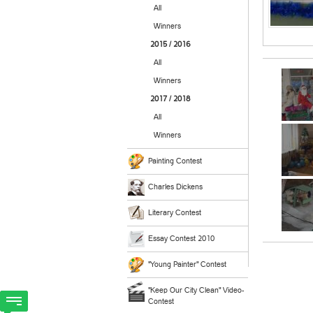
All
Winners
2015 / 2016
All
Winners
2017 / 2018
All
Winners
Painting Contest
Charles Dickens
Literary Contest
Essay Contest 2010
"Young Painter" Contest
"Keep Our City Clean" Video-
Contest