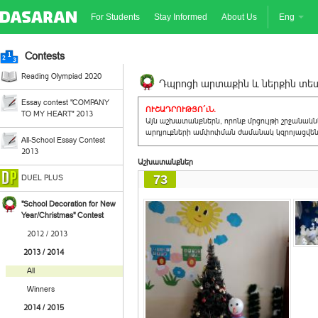
For Students
Stay Informed
About Us
Eng
Contests
Reading Olympiad 2020
Դպրոցի արտաքին և ներքին տեսք
Essay contest "COMPANY
ՈՒՇԱԴՐՈՒԹՅՈ´ւՆ.
TO MY HEART" 2013
Այն աշխատանքներն, որոնք մրցույթի շրջանակ
արդյուքների ամփոփման ժամանակ կզրոյացվեն 
All-School Essay Contest
2013
Աշխատանքներ
73
DUEL PLUS
"School Decoration for New
Year/Christmas" Contest
2012 / 2013
2013 / 2014
All
Winners
2014 / 2015