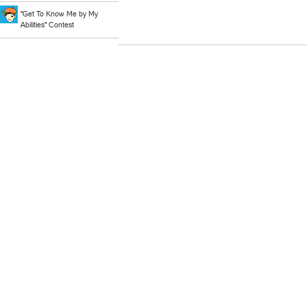
"Get To Know Me by My
Abilities" Contest