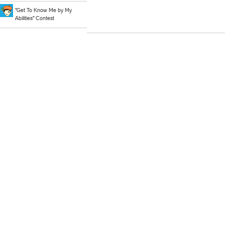
"Get To Know Me by My
Abilities" Contest