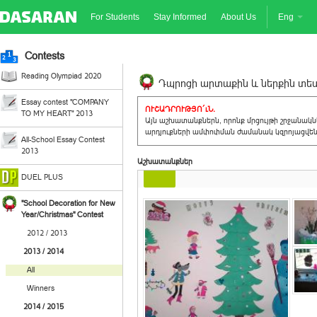
For Students
Stay Informed
About Us
Eng
Contests
Reading Olympiad 2020
Դպրոցի արտաքին և ներքին տեսք
Essay contest "COMPANY
ՈՒՇԱԴՐՈՒԹՅՈ´ւՆ.
TO MY HEART" 2013
Այն աշխատանքներն, որոնք մրցույթի շրջանակ
արդյուքների ամփոփման ժամանակ կզրոյացվեն 
All-School Essay Contest
2013
Աշխատանքներ
DUEL PLUS
"School Decoration for New
Year/Christmas" Contest
2012 / 2013
2013 / 2014
All
Winners
2014 / 2015