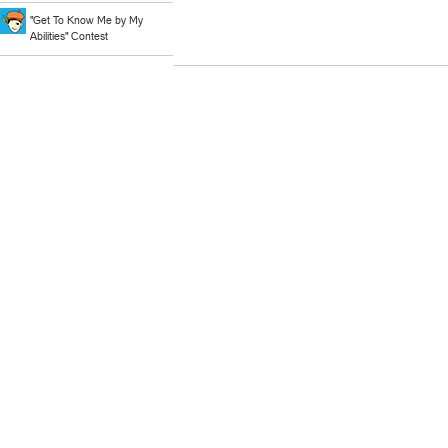
"Get To Know Me by My
Abilities" Contest