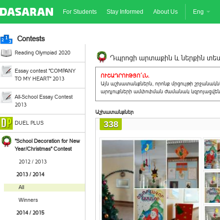
For Students
Stay Informed
About Us
Eng
Contests
Reading Olympiad 2020
Դպրոցի արտաքին և ներքին տեսք
Essay contest "COMPANY
ՈՒՇԱԴՐՈՒԹՅՈ´ւՆ.
TO MY HEART" 2013
Այն աշխատանքներն, որոնք մրցույթի շրջանակ
արդյուքների ամփոփման ժամանակ կզրոյացվեն 
All-School Essay Contest
2013
Աշխատանքներ
338
DUEL PLUS
"School Decoration for New
Year/Christmas" Contest
2012 / 2013
2013 / 2014
All
Winners
2014 / 2015