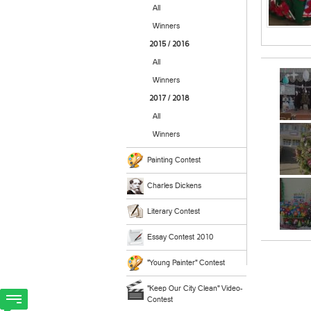
All
Winners
2015 / 2016
All
Winners
2017 / 2018
All
Winners
Painting Contest
Charles Dickens
Literary Contest
Essay Contest 2010
"Young Painter" Contest
"Keep Our City Clean" Video-
Contest