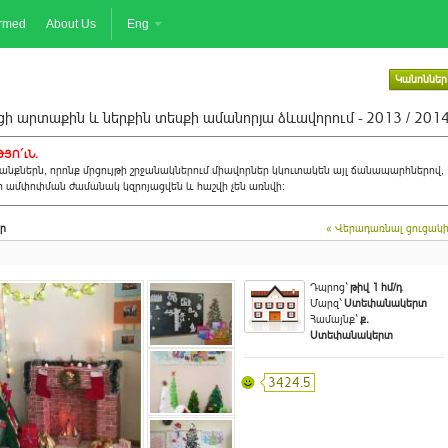
ormed
About Us
Eng
Կանոններ
ի արտաքին և ներքին տեսքի ամանորյա ձևավորում - 2013 / 201
ՅՈ´ւՆ.
նքներն, որոնք մրցույթի շրջանակներում միավորներ կկուտակեն այլ ճանապարհներով,
ի ամփոփման ժամանակ կզրոյացվեն և հաշվի չեն առնվի:
ր
« Վերադառնալ ցուցակ
Դպրոց`
թիվ 1 հմ/դ
Մարզ`
Ստեփանակերտ
Համայնք`
ք.
Ստեփանակերտ
3424.5