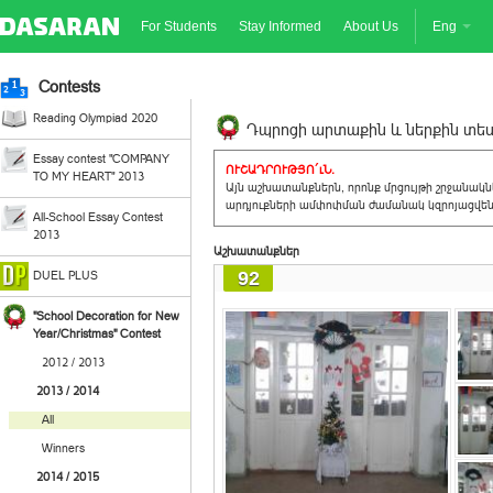
For Students
Stay Informed
About Us
Eng
Contests
Reading Olympiad 2020
Դպրոցի արտաքին և ներքին տեսք
Essay contest "COMPANY
ՈՒՇԱԴՐՈՒԹՅՈ´ւՆ.
TO MY HEART" 2013
Այն աշխատանքներն, որոնք մրցույթի շրջանակ
արդյուքների ամփոփման ժամանակ կզրոյացվեն 
All-School Essay Contest
2013
Աշխատանքներ
92
DUEL PLUS
"School Decoration for New
Year/Christmas" Contest
2012 / 2013
2013 / 2014
All
Winners
2014 / 2015