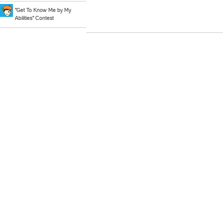
"Get To Know Me by My
Abilities" Contest