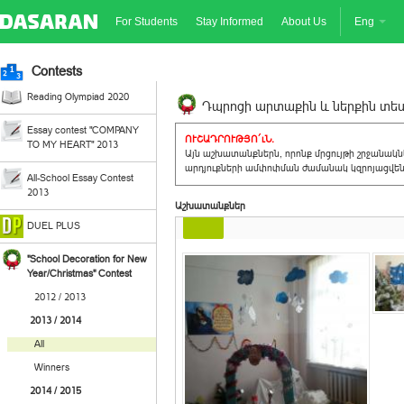
For Students
Stay Informed
About Us
Eng
Contests
Reading Olympiad 2020
Դպրոցի արտաքին և ներքին տեսք
Essay contest "COMPANY
ՈՒՇԱԴՐՈՒԹՅՈ´ւՆ.
TO MY HEART" 2013
Այն աշխատանքներն, որոնք մրցույթի շրջանակ
արդյուքների ամփոփման ժամանակ կզրոյացվեն 
All-School Essay Contest
2013
Աշխատանքներ
DUEL PLUS
"School Decoration for New
Year/Christmas" Contest
2012 / 2013
2013 / 2014
All
Winners
2014 / 2015