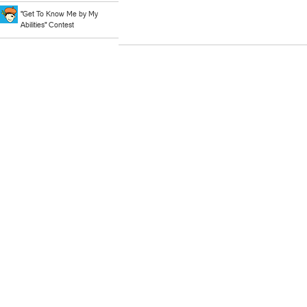
"Get To Know Me by My
Abilities" Contest