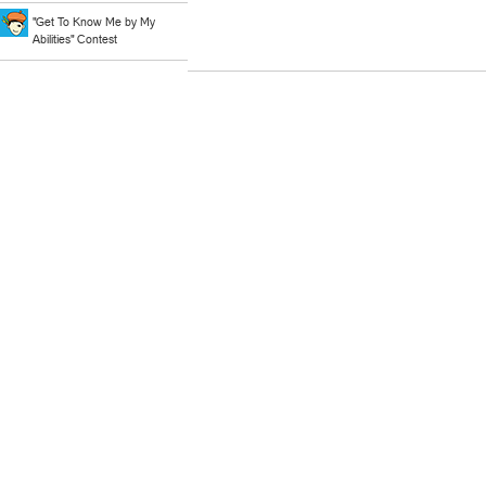
"Get To Know Me by My
Abilities" Contest