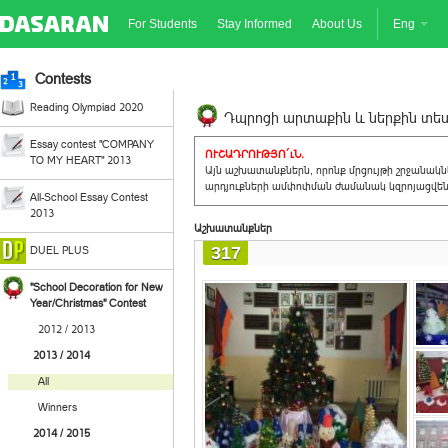
For Students
Stay Informed
About Us
Eng
Contests
Reading Olympiad 2020
Դպրոցի արտաքին և ներքին տեսք
Essay contest "COMPANY
ՈՒՇԱԴՐՈՒԹՅՈ´ւՆ.
TO MY HEART" 2013
Այն աշխատանքներն, որոնք մրցույթի շրջանակ
արդյուքների ամփոփման ժամանակ կզրոյացվեն 
All-School Essay Contest
2013
Աշխատանքներ
317
DUEL PLUS
"School Decoration for New
Year/Christmas" Contest
2012 / 2013
2013 / 2014
All
Winners
2014 / 2015