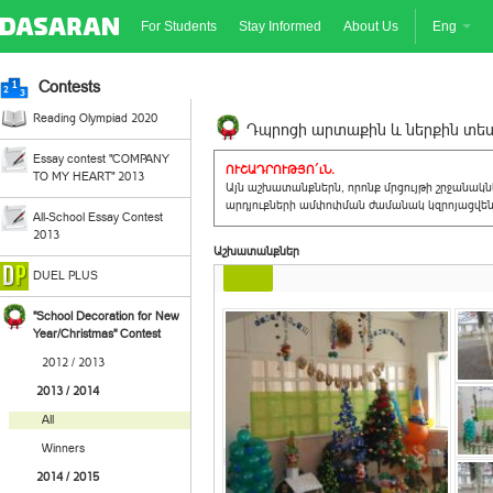
For Students
Stay Informed
About Us
Eng
Contests
Reading Olympiad 2020
Դպրոցի արտաքին և ներքին տեսք
Essay contest "COMPANY
ՈՒՇԱԴՐՈՒԹՅՈ´ւՆ.
TO MY HEART" 2013
Այն աշխատանքներն, որոնք մրցույթի շրջանակ
արդյուքների ամփոփման ժամանակ կզրոյացվեն 
All-School Essay Contest
2013
Աշխատանքներ
DUEL PLUS
"School Decoration for New
Year/Christmas" Contest
2012 / 2013
2013 / 2014
All
Winners
2014 / 2015