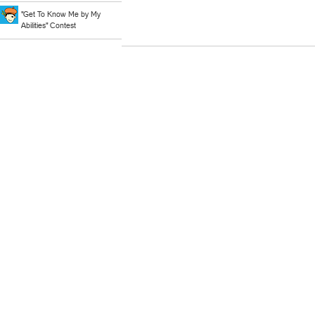
"Get To Know Me by My
Abilities" Contest