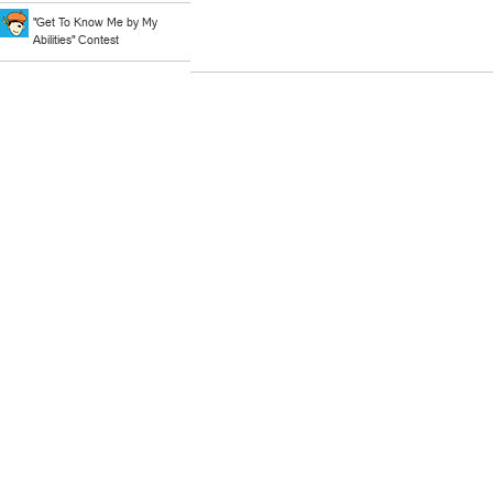
"Get To Know Me by My
Abilities" Contest