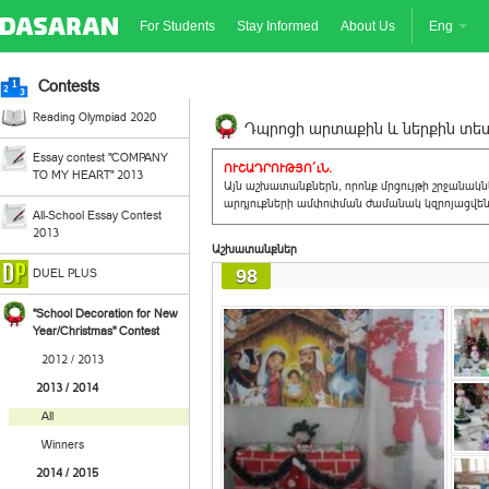
For Students
Stay Informed
About Us
Eng
Contests
Reading Olympiad 2020
Դպրոցի արտաքին և ներքին տեսք
Essay contest "COMPANY
ՈՒՇԱԴՐՈՒԹՅՈ´ւՆ.
TO MY HEART" 2013
Այն աշխատանքներն, որոնք մրցույթի շրջանակ
արդյուքների ամփոփման ժամանակ կզրոյացվեն 
All-School Essay Contest
2013
Աշխատանքներ
98
DUEL PLUS
"School Decoration for New
Year/Christmas" Contest
2012 / 2013
2013 / 2014
All
Winners
2014 / 2015