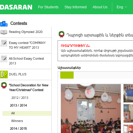
For Students
Stay Informed
About Us
Eng
Contests
Reading Olympiad 2020
Դպրոցի արտաքին և ներքին տեսք
Essay contest "COMPANY
ՈՒՇԱԴՐՈՒԹՅՈ´ւՆ.
TO MY HEART" 2013
Այն աշխատանքներն, որոնք մրցույթի շրջանակ
արդյուքների ամփոփման ժամանակ կզրոյացվեն 
All-School Essay Contest
2013
Աշխատանքներ
DUEL PLUS
"School Decoration for New
Year/Christmas" Contest
2012 / 2013
2013 / 2014
All
Winners
2014 / 2015