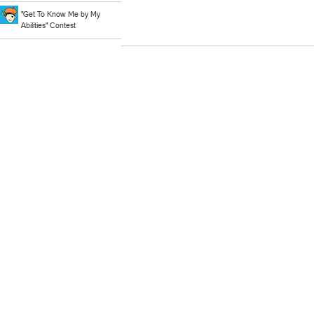
"Get To Know Me by My
Abilities" Contest