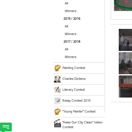
All
Winners
2015 / 2016
All
Winners
2017 / 2018
All
Winners
Painting Contest
Charles Dickens
Literary Contest
Essay Contest 2010
"Young Painter" Contest
"Keep Our City Clean" Video-
Contest