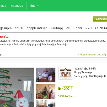
ormed
About Us
Eng
Կանոններ
ի արտաքին և ներքին տեսքի ամանորյա ձևավորում - 2013 / 201
ՅՈ´ւՆ.
նքներն, որոնք մրցույթի շրջանակներում միավորներ կկուտակեն այլ ճանապարհներով,
ի ամփոփման ժամանակ կզրոյացվեն և հաշվի չեն առնվի:
ր
« Վերադառնալ ցուցակ
Դպրոց`
թիվ 6 հմ/դ
Մարզ`
Կոտայք
Համայնք`
ք. Չարենցավան
292.4
DASARAN.am