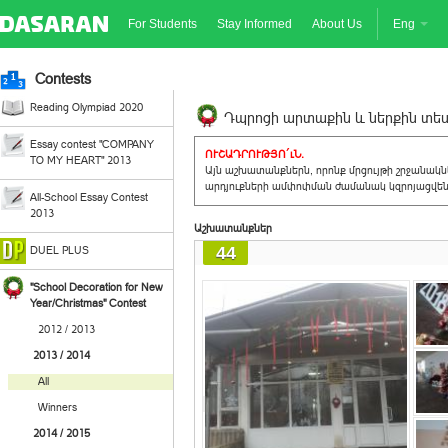
For Students
Stay Informed
About Us
Eng
Contests
Reading Olympiad 2020
Դպրոցի արտաքին և ներքին տեսք
Essay contest "COMPANY
ՈՒՇԱԴՐՈՒԹՅՈ´ւՆ.
TO MY HEART" 2013
Այն աշխատանքներն, որոնք մրցույթի շրջանակ
արդյուքների ամփոփման ժամանակ կզրոյացվեն 
All-School Essay Contest
2013
Աշխատանքներ
44
DUEL PLUS
"School Decoration for New
Year/Christmas" Contest
2012 / 2013
2013 / 2014
All
Winners
2014 / 2015