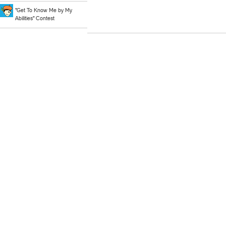
"Get To Know Me by My
Abilities" Contest