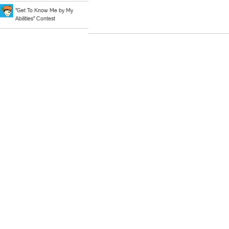
"Get To Know Me by My
Abilities" Contest