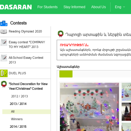
For Students
Stay Informed
About Us
Eng
Contests
Reading Olympiad 2020
Դպրոցի արտաքին և ներքին տեսք
Essay contest "COMPANY
ՈՒՇԱԴՐՈՒԹՅՈ´ւՆ.
TO MY HEART" 2013
Այն աշխատանքներն, որոնք մրցույթի շրջանակ
արդյուքների ամփոփման ժամանակ կզրոյացվեն 
All-School Essay Contest
2013
Աշխատանքներ
DUEL PLUS
"School Decoration for New
Year/Christmas" Contest
2012 / 2013
2013 / 2014
All
Winners
2014 / 2015