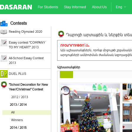
For Students
Stay Informed
About Us
Eng
Contests
Reading Olympiad 2020
Դպրոցի արտաքին և ներքին տեսք
Essay contest "COMPANY
ՈՒՇԱԴՐՈՒԹՅՈ´ւՆ.
TO MY HEART" 2013
Այն աշխատանքներն, որոնք մրցույթի շրջանակ
արդյուքների ամփոփման ժամանակ կզրոյացվեն 
All-School Essay Contest
2013
Աշխատանքներ
DUEL PLUS
"School Decoration for New
Year/Christmas" Contest
2012 / 2013
2013 / 2014
All
Winners
2014 / 2015