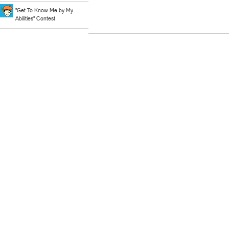
"Get To Know Me by My
Abilities" Contest