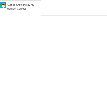
"Get To Know Me by My
Abilities" Contest