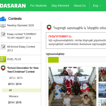
For Students
Stay Informed
About Us
Eng
Contests
Reading Olympiad 2020
Դպրոցի արտաքին և ներքին տեսք
Essay contest "COMPANY
ՈՒՇԱԴՐՈՒԹՅՈ´ւՆ.
TO MY HEART" 2013
Այն աշխատանքներն, որոնք մրցույթի շրջանակ
արդյուքների ամփոփման ժամանակ կզրոյացվեն 
All-School Essay Contest
2013
Աշխատանքներ
DUEL PLUS
"School Decoration for New
Year/Christmas" Contest
2012 / 2013
2013 / 2014
All
Winners
2014 / 2015