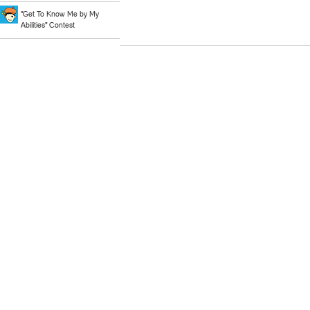
"Get To Know Me by My
Abilities" Contest