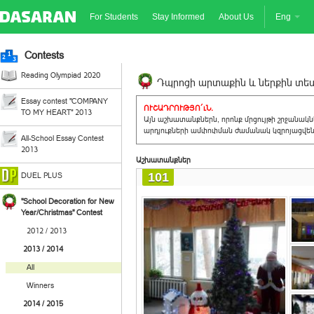
For Students
Stay Informed
About Us
Eng
Contests
Reading Olympiad 2020
Դպրոցի արտաքին և ներքին տեսք
Essay contest "COMPANY
ՈՒՇԱԴՐՈՒԹՅՈ´ւՆ.
TO MY HEART" 2013
Այն աշխատանքներն, որոնք մրցույթի շրջանակ
արդյուքների ամփոփման ժամանակ կզրոյացվեն 
All-School Essay Contest
2013
Աշխատանքներ
101
DUEL PLUS
"School Decoration for New
Year/Christmas" Contest
2012 / 2013
2013 / 2014
All
Winners
2014 / 2015