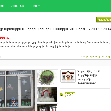
ormed
About Us
Eng
Կանոններ
ի արտաքին և ներքին տեսքի ամանորյա ձևավորում - 2013 / 201
ՅՈ´ւՆ.
նքներն, որոնք մրցույթի շրջանակներում միավորներ կկուտակեն այլ ճանապարհներով,
ի ամփոփման ժամանակ կզրոյացվեն և հաշվի չեն առնվի:
ր
« Վերադառնալ ցուցակ
Դպրոց`
թիվ 10 ա/դ
Մարզ`
Արմավիր
Համայնք`
ք.
Վաղարշապատ
70.0