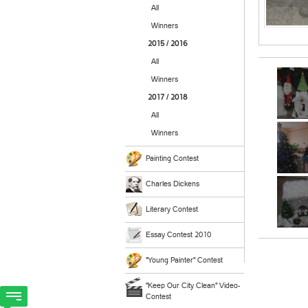
All
Winners
2015 / 2016
All
Winners
2017 / 2018
All
Winners
Painting Contest
Charles Dickens
Literary Contest
Essay Contest 2010
"Young Painter" Contest
"Keep Our City Clean" Video-
Contest