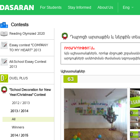
For Students
Stay Informed
About Us
Eng
Contests
Reading Olympiad 2020
Դպրոցի արտաքին և ներքին տեսք
Essay contest "COMPANY
ՈՒՇԱԴՐՈՒԹՅՈ´ւՆ.
TO MY HEART" 2013
Այն աշխատանքներն, որոնք մրցույթի շրջանակ
արդյուքների ամփոփման ժամանակ կզրոյացվեն 
All-School Essay Contest
2013
Աշխատանքներ
63
DUEL PLUS
"School Decoration for New
Year/Christmas" Contest
2012 / 2013
2013 / 2014
All
Winners
2014 / 2015