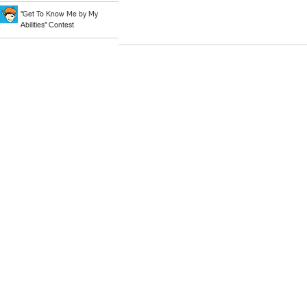
"Get To Know Me by My
Abilities" Contest