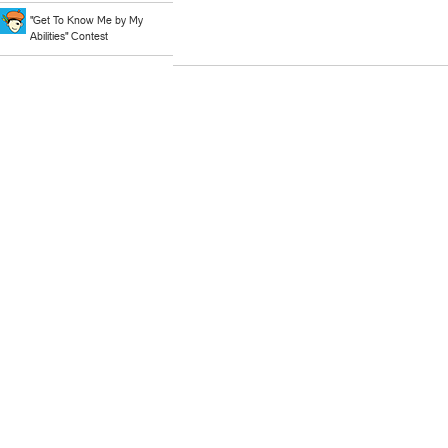
"Get To Know Me by My
Abilities" Contest