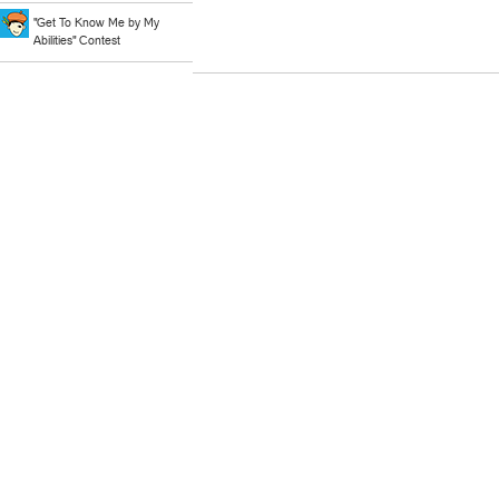
"Get To Know Me by My
Abilities" Contest