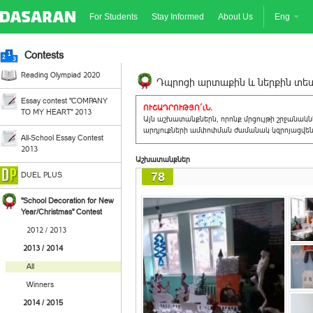
For Students
Stay Informed
About Us
Eng
Contests
Reading Olympiad 2020
Դպրոցի արտաքին և ներքին տեսք
Essay contest "COMPANY
ՈՒՇԱԴՐՈՒԹՅՈ´ւՆ.
TO MY HEART" 2013
Այն աշխատանքներն, որոնք մրցույթի շրջանակ
արդյուքների ամփոփման ժամանակ կզրոյացվեն 
All-School Essay Contest
2013
Աշխատանքներ
78
DUEL PLUS
"School Decoration for New
Year/Christmas" Contest
2012 / 2013
2013 / 2014
All
Winners
2014 / 2015