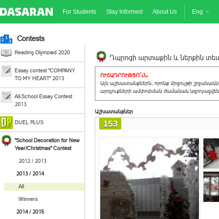
For Students
Stay Informed
About Us
Eng
Contests
Reading Olympiad 2020
Դպրոցի արտաքին և ներքին տեսք
Essay contest "COMPANY
ՈՒՇԱԴՐՈՒԹՅՈ´ւՆ.
TO MY HEART" 2013
Այն աշխատանքներն, որոնք մրցույթի շրջանակ
արդյուքների ամփոփման ժամանակ կզրոյացվեն 
All-School Essay Contest
2013
Աշխատանքներ
153
DUEL PLUS
"School Decoration for New
Year/Christmas" Contest
2012 / 2013
2013 / 2014
All
Winners
2014 / 2015