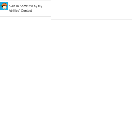
"Get To Know Me by My
Abilities" Contest