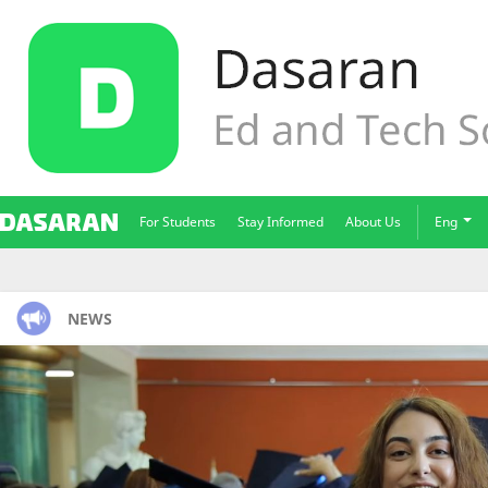
For Students
Stay Informed
About Us
Eng
NEWS