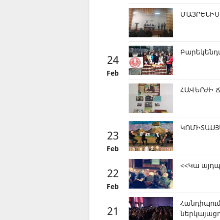
ՄԱՅՐԵՆԻՍ 
Բարեկենդ
24
Feb
ՀԱՎԵՐԺԻ 
ԿՈՄԻՏԱՍՅ
23
Feb
<<Կա այդպ
22
Feb
Հանդիպու
21
ներկայացո