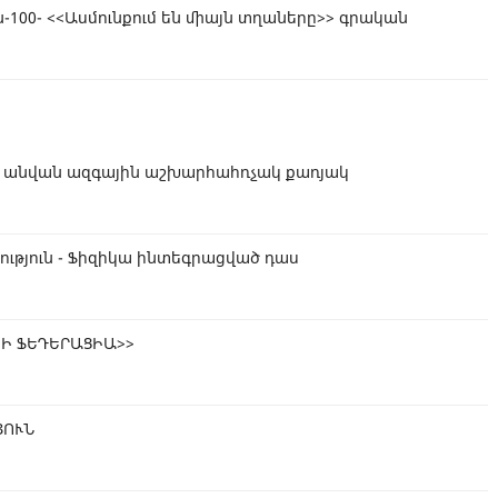
ն-100- <<Ասմունքում են միայն տղաները>> գրական
 անվան ազգային աշխարհահռչակ քառյակ
ւթյուն - Ֆիզիկա ինտեգրացված դաս
Ի ՖԵԴԵՐԱՑԻԱ>>
ՅՈՒՆ