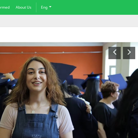
formed
About Us
Eng