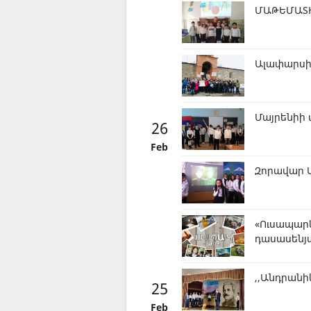
ՄԱԹԵՄԱՏԻ
Ալափարսի
Մայրենիի 
26
Feb
Զորավար 
«Ուսապար
դասասենյ
,,Անդրանի
25
Feb