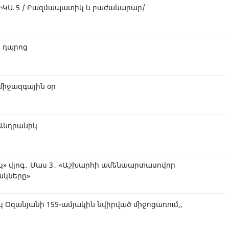
ԿԱ 5 / Բազմապատիկ և բաժանարար/
 դպրոց
միջազգային օր
Անդրանիկ
կ» վլոգ․ Մաս 3․ «Աշխարհի ամենաարտասովոր
ակները»
կ Օզանյանի 155-ամյակին նվիրված միջոցառում,,