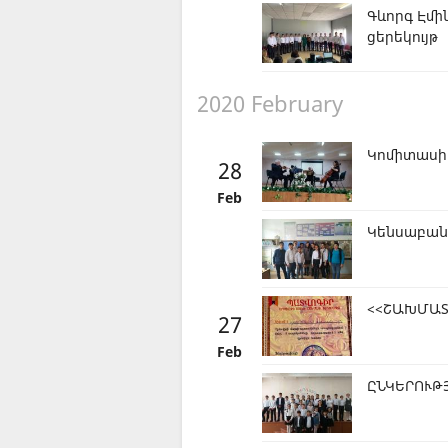
Գևորգ Էմի
ցերեկույթ
2020 February
Կոմիտասի
28
Feb
Կենսաբանո
<<ՇԱԽՄԱՏ
27
Feb
ԸՆԿԵՐՈՒԹ