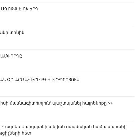
ԱՂՈԹՔ Է ՈՒ ԵՐԳ
անի տոնին
ՃԱՄՓՈՐԴԸ
ԱՆ ՕՐ ԱՐՄԱՎԻՐԻ ԹԻՎ 5 ԴՊՐՈՑՈՒՄ
իսի մասնագիտություն՝ պաշտպանել հայրենիքը >>
մ Վազգեն Սարգսյանի անվան ռազմական համալսարանի
ւցիչների հետ