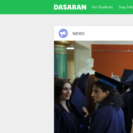
For Students
Stay In
NEWS