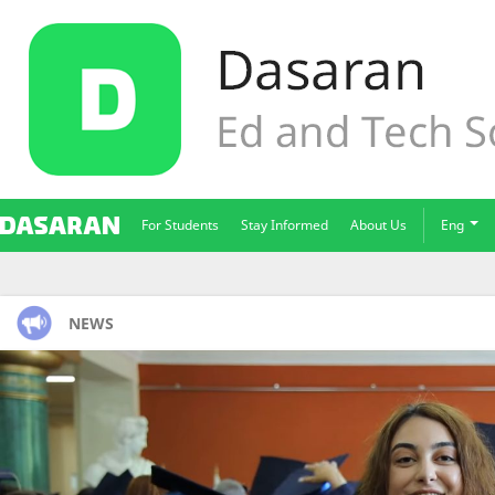
For Students
Stay Informed
About Us
Eng
NEWS