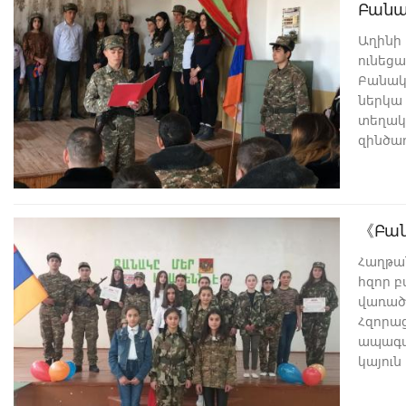
Բանա
Աղինի
ունեցա
Բանակ
ներկա 
տեղակ
զինծառ
պատրա
բավակ
ներկան
պարեց
《Բան
Հաղթա
հզոր 
վառած
Հզորաց
ապագան
կայուն
Հայոց 
նրա զի