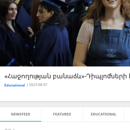
«Հաջողության բանաձև»-Սոցիալ-կենցա
2023-07-26
Educational
NEWSFEED
FEATURED
EDUCATIONAL