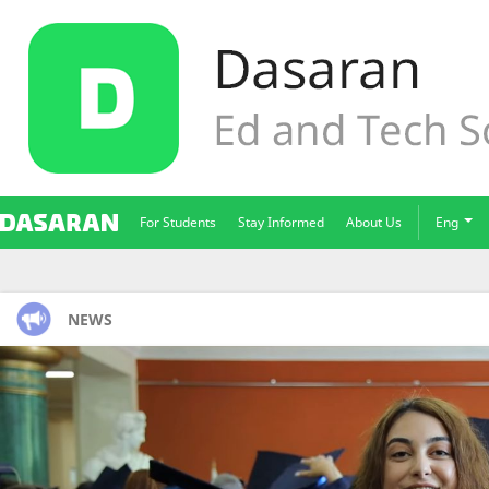
For Students
Stay Informed
About Us
Eng
NEWS