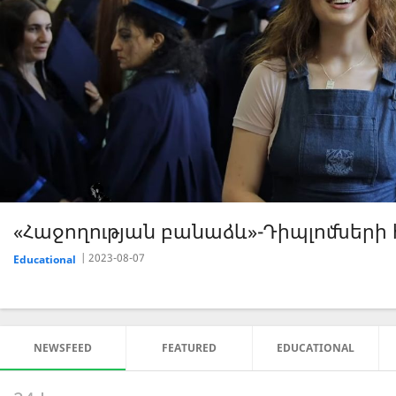
«Հաջողության բանաձև»-Սոցիալ-կենցա
2023-07-26
Educational
NEWSFEED
FEATURED
EDUCATIONAL