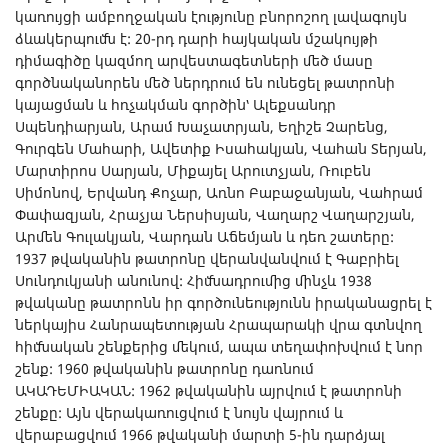
կառույցի ամբողջական էությունը բնորոշող լավագույն
ձևակերպումն է: 20-րդ դարի հայկական մշակույթի
դիմագիծը կազմող արվեստագետների մեծ մասը
գործնականորեն մեծ ներդրում են ունեցել թատրոնի
կայացման և հռչակման գործին՝ Ալեքսանդր
Սպենդիարյան, Արամ Խաչատրյան, Եղիշե Չարենց,
Գուրգեն Մահարի, Ավետիք Իսահակյան, Վահան Տերյան,
Մարտիրոս Սարյան, Միքայել Արուտչյան, Ռուբեն
Սիմոնով, Երվանդ Քոչար, Առնո Բաբաջանյան, Վահրամ
Փափազյան, Հրաչյա Ներսիսյան, Վաղարշ Վաղարշյան,
Արմեն Գուլակյան, Վարդան Աճեմյան և դեռ շատերը:
1937 թվականին թատրոնը վերանվանվում է Գաբրիել
Սունդուկյանի անունով: Հիմնադրումից մինչև 1938
թվականը թատրոնն իր գործունեությունն իրականացրել է
ներկայիս Հանրապետության Հրապարակի վրա գտնվող
հիմնական շենքերից մեկում, ապա տեղափոխվում է նոր
շենք: 1960 թվականին թատրոնը դառնում
ԱԿԱԴԵՄԻԱԿԱՆ: 1962 թվականին այրվում է թատրոնի
շենքը: Այն վերակառուցվում է նույն վայրում և
վերաբացվում 1966 թվականի մարտի 5-ին դարձյալ