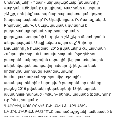
Սունդուկյանի «Պեպո» ներկայացմամբ (բեմադրիչ՝
Վարդան Աճեմյան): Այսպիսով, թատրոնի այսօրվա
շենքը, որն ինքնատիպ ճարտարապետական կոթող է
(ճարտարապետներ՝ Ռ. Ալավերդյան, Ռ. Բադալյան, Ս.
Բուրխաջյան, Գ. Մնացականյան), գտնվում է
քաղաքամայր Երևանի սրտում՝ Երևանի
քաղաքապետարանի և Կրկեսի շենքերի մեջտեղում և
տեղակայված է Անգլիական այգու մեջ՝ Գրիգոր
Լուսավորիչ 6 հասցեում: 2015 թվականին Հայաստանի
Հանրապետության կառավարության միջոցներով
թատրոնն ամբողջովին վերազինվեց լուսաձայնային
տեխնիկական սարքավորումներով, ինչպես նաև
հիմնովին նորոգվեց թատերասրահը՝
համապատասխանեցվելով միջազգային
ստանդարտներին: Նորոգված թատրոնն իր դռները
բացեց 2016 թվականի դեկտեմբերի 13-ին արդեն
ավանդույթ դարձած «Պեպո» ներկայացմամբ (բեմադրիչ՝
Արմեն Էլբակյան):
ԳԱԲՐԻԵԼ ՍՈՒՆԴՈՒԿՅԱՆԻ ԱՆՎԱՆ ԱԶԳԱՅԻՆ
ԱԿԱԴԵՄԻԱԿԱՆ ԹԱՏՐՈՆԸ տարածաշրջանի ամենամեծ և