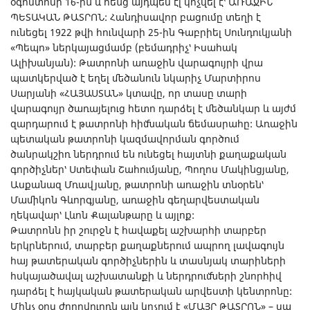
օգոստոսի 16-ին և հենց այդպես էլ կոչվել է՝ ԱՌԱՋԻՆ
ՊԵՏԱԿԱՆ ԹԱՏՐՈՆ: Հանդիսավոր բացումը տեղի է
ունեցել 1922 թվի հունվարի 25-ին Գաբրիել Սունդուկյանի
«Պեպո» ներկայացմամբ (բեմադրիչ՝ Իսահակ
Ալիխանյան): Թատրոնի առաջին վարագույրի վրա
պատկերված է եղել մեծանուն նկարիչ Մարտիրոս
Սարյանի «ՀԱՅԱՍՏԱՆ» կտավը, որ տասը տարի
վարագույր ծառայելուց հետո դարձել է մեծանկար և այժմ
զարդարում է թատրոնի հիմնական ճեմասրահը: Առաջին
պետական թատրոնի կազմավորման գործում
ծանրակշիռ ներդրում են ունեցել հայտնի քաղաքական
գործիչներ՝ Ստեփան Շահումյանը, Պողոս Մակինցյանը,
Ասքանազ Մռավյանը, թատրոնի առաջին տնօրեն՝
Մամիկոն Գևորգյանը, առաջին գեղարվեստական
ղեկավար՝ Լևոն Քալանթարը և այլոք:
Թատրոնն իր շուրջն է հավաքել աշխարհի տարբեր
երկրներում, տարբեր քաղաքներում ապրող լավագույն
հայ թատերական գործիչներին և տասնյակ տարիների
հսկայածավալ աշխատանքի և ներդրումների շնորհիվ
դարձել է հայկական թատերական արվեստի կենտրոնը:
Մինչ օրս ժողովուրդն այն կոչում է «ՄԱՅՐ ԹԱՏՐՈՆ» – սա