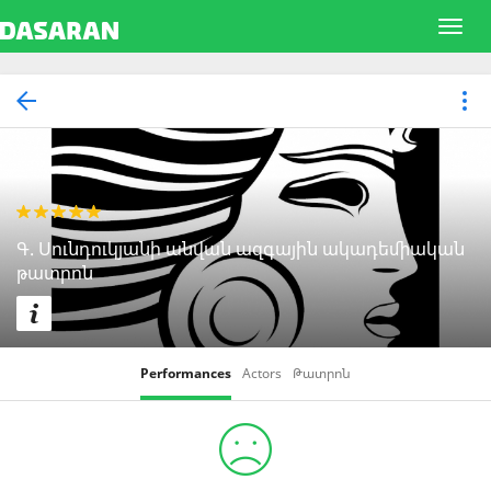
Գ. Սունդուկյանի անվան ազգային ակադեմիական
թատրոն
Performances
Actors
Թատրոն