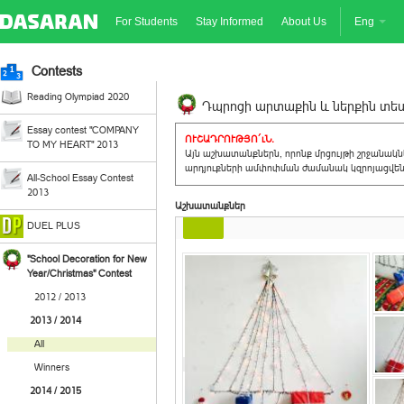
For Students
Stay Informed
About Us
Eng
Contests
Reading Olympiad 2020
Դպրոցի արտաքին և ներքին տեսք
Essay contest "COMPANY
ՈՒՇԱԴՐՈՒԹՅՈ´ւՆ.
TO MY HEART" 2013
Այն աշխատանքներն, որոնք մրցույթի շրջանակ
արդյուքների ամփոփման ժամանակ կզրոյացվեն 
All-School Essay Contest
2013
Աշխատանքներ
DUEL PLUS
"School Decoration for New
Year/Christmas" Contest
2012 / 2013
2013 / 2014
All
Winners
2014 / 2015