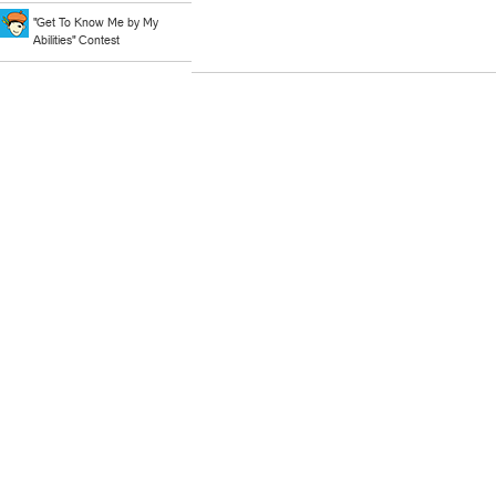
"Get To Know Me by My
Abilities" Contest