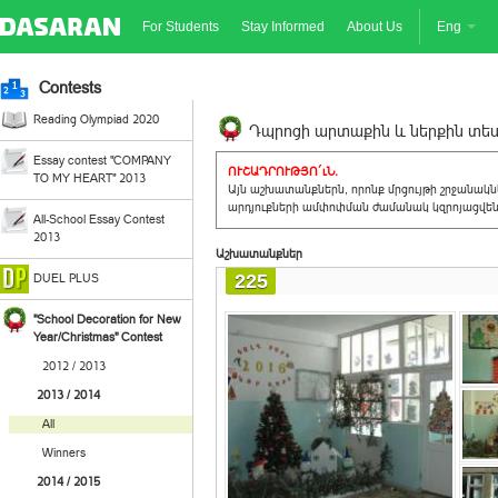
For Students
Stay Informed
About Us
Eng
Contests
Reading Olympiad 2020
Դպրոցի արտաքին և ներքին տեսք
Essay contest "COMPANY
ՈՒՇԱԴՐՈՒԹՅՈ´ւՆ.
TO MY HEART" 2013
Այն աշխատանքներն, որոնք մրցույթի շրջանակ
արդյուքների ամփոփման ժամանակ կզրոյացվեն 
All-School Essay Contest
2013
Աշխատանքներ
225
DUEL PLUS
"School Decoration for New
Year/Christmas" Contest
2012 / 2013
2013 / 2014
All
Winners
2014 / 2015