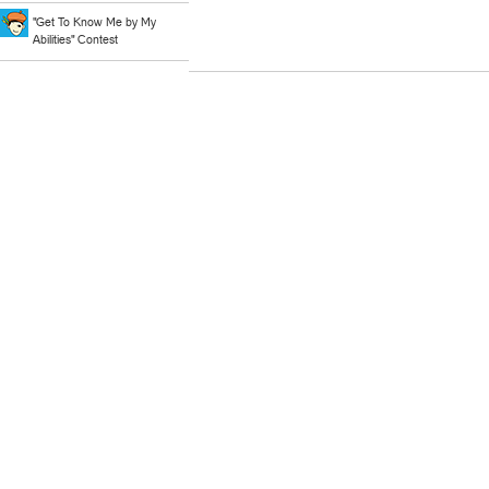
"Get To Know Me by My
Abilities" Contest