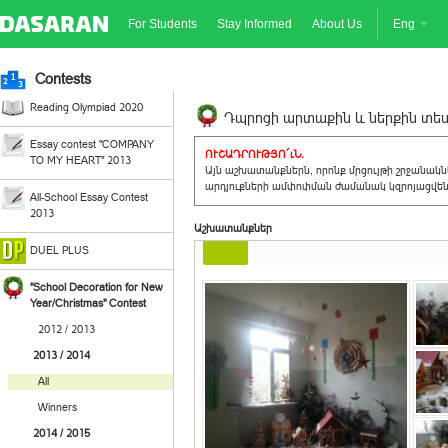
For Students
Stay Informed
About Us
Eng
Contests
Reading Olympiad 2020
Դպրոցի արտաքին և ներքին տեսք
Essay contest "COMPANY
ՈՒՇԱԴՐՈՒԹՅՈ´ւՆ.
TO MY HEART" 2013
Այն աշխատանքներն, որոնք մրցույթի շրջանակ
արդյուքների ամփոփման ժամանակ կզրոյացվեն 
All-School Essay Contest
2013
Աշխատանքներ
DUEL PLUS
"School Decoration for New
Year/Christmas" Contest
2012 / 2013
2013 / 2014
All
Winners
2014 / 2015