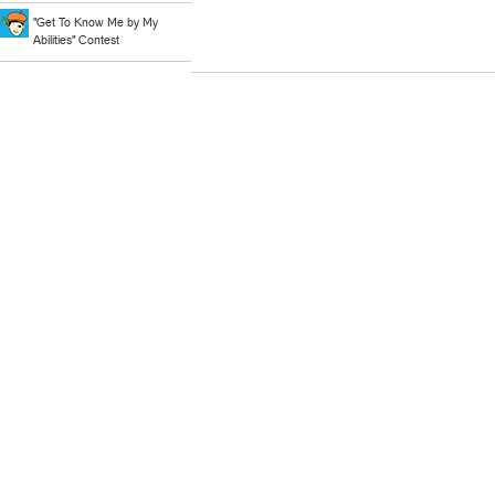
"Get To Know Me by My
Abilities" Contest