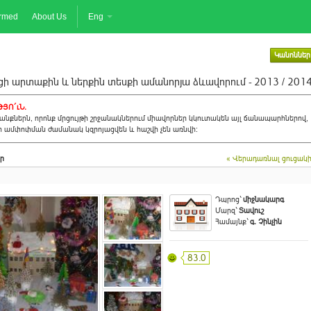
ormed
About Us
Eng
Կանոններ
ի արտաքին և ներքին տեսքի ամանորյա ձևավորում - 2013 / 201
ՅՈ´ւՆ.
նքներն, որոնք մրցույթի շրջանակներում միավորներ կկուտակեն այլ ճանապարհներով,
ի ամփոփման ժամանակ կզրոյացվեն և հաշվի չեն առնվի:
ր
« Վերադառնալ ցուցակ
Դպրոց`
միջնակարգ
Մարզ`
Տավուշ
Համայնք`
գ. Չինչին
83.0