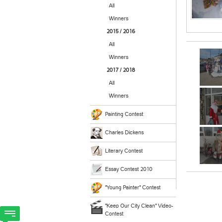
All
Winners
2015 / 2016
All
Winners
2017 / 2018
All
Winners
Painting Contest
Charles Dickens
Literary Contest
Essay Contest 2010
"Young Painter" Contest
"Keep Our City Clean" Video-
Contest