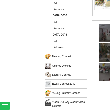
All
Winners
2015 / 2016
All
Winners
2017 / 2018
All
Winners
Painting Contest
Charles Dickens
Literary Contest
Essay Contest 2010
"Young Painter" Contest
"Keep Our City Clean" Video-
Contest