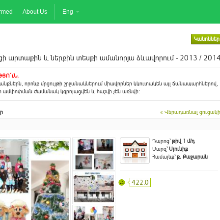
ormed
About Us
Eng
Կանոններ
ի արտաքին և ներքին տեսքի ամանորյա ձևավորում - 2013 / 201
ՅՈ´ւՆ.
նքներն, որոնք մրցույթի շրջանակներում միավորներ կկուտակեն այլ ճանապարհներով,
ի ամփոփման ժամանակ կզրոյացվեն և հաշվի չեն առնվի:
ր
« Վերադառնալ ցուցակ
Դպրոց`
թիվ 1 մ/դ
Մարզ`
Սյունիք
Համայնք`
ք. Քաջարան
422.0