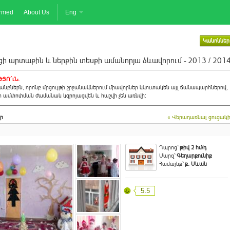
ormed
About Us
Eng
Կանոններ
ի արտաքին և ներքին տեսքի ամանորյա ձևավորում - 2013 / 201
ՅՈ´ւՆ.
նքներն, որոնք մրցույթի շրջանակներում միավորներ կկուտակեն այլ ճանապարհներով,
ի ամփոփման ժամանակ կզրոյացվեն և հաշվի չեն առնվի:
ր
« Վերադառնալ ցուցակ
Դպրոց`
թիվ 2 հմ/դ
Մարզ`
Գեղարքունիք
Համայնք`
ք. Սևան
5.5