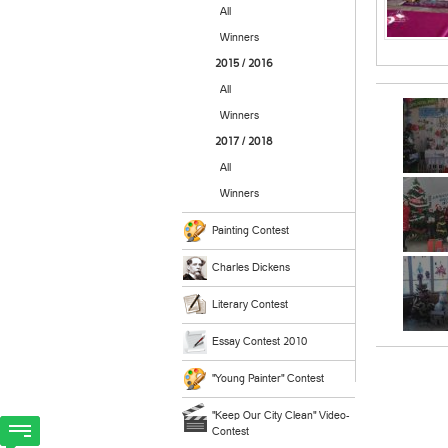
All
Winners
2015 / 2016
All
Winners
2017 / 2018
All
Winners
Painting Contest
Charles Dickens
Literary Contest
Essay Contest 2010
"Young Painter" Contest
"Keep Our City Clean" Video-
Contest