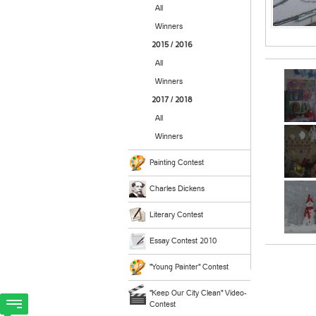
All
Winners
2015 / 2016
All
Winners
2017 / 2018
All
Winners
Painting Contest
Charles Dickens
Literary Contest
Essay Contest 2010
"Young Painter" Contest
"Keep Our City Clean" Video-
Contest