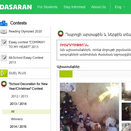
For Students
Stay Informed
About Us
Eng
Contests
Reading Olympiad 2020
Դպրոցի արտաքին և ներքին տեսք
Essay contest "COMPANY
ՈՒՇԱԴՐՈՒԹՅՈ´ւՆ.
TO MY HEART" 2013
Այն աշխատանքներն, որոնք մրցույթի շրջանակ
արդյուքների ամփոփման ժամանակ կզրոյացվեն 
All-School Essay Contest
2013
Աշխատանքներ
DUEL PLUS
"School Decoration for New
Year/Christmas" Contest
2012 / 2013
2013 / 2014
All
Winners
2014 / 2015