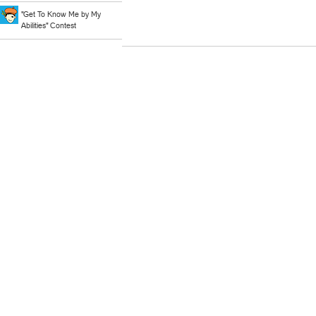
"Get To Know Me by My
Abilities" Contest